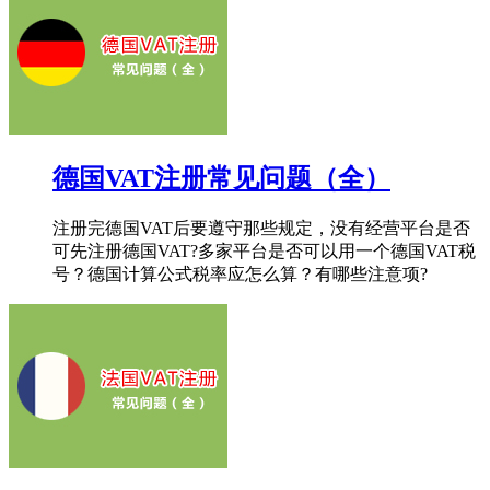
德国VAT注册常见问题（全）
注册完德国VAT后要遵守那些规定，没有经营平台是否
可先注册德国VAT?多家平台是否可以用一个德国VAT税
号？德国计算公式税率应怎么算？有哪些注意项?