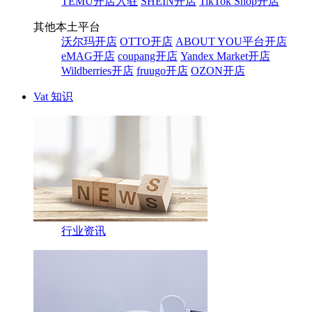
TEMU开店入驻
SHEIN开店
TikTok Shop开店
其他本土平台
沃尔玛开店
OTTO开店
ABOUT YOU平台开店
eMAG开店
coupang开店
Yandex Market开店
Wildberries开店
fruugo开店
OZON开店
Vat 知识
行业资讯