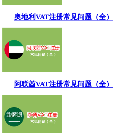
奥地利VAT注册常见问题（全）
阿联酋VAT注册常见问题（全）