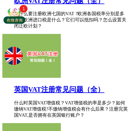
欧洲VAT注册常见问题（全）
1
为什么要注册欧洲七国的VAT ?欧洲各国税率分别是多
少？欧洲进口税是什么？它们可以抵扣吗？怎么设置关
闭泛欧计划？
英国VAT注册常见问题（全）
什么时英国VAT增值税？VAT增值税的率是多少？如何
缴纳VAT增值税?不缴纳增值税会有什么后果？注册完英
国VAT,是否拥有在英国银行账户？