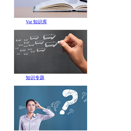
Vat 知识库
知识专题