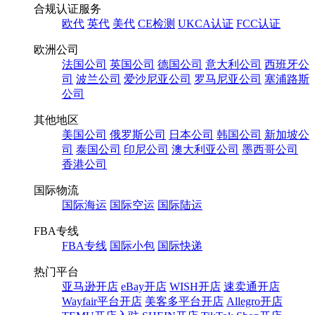
合规认证服务
欧代
英代
美代
CE检测
UKCA认证
FCC认证
欧洲公司
法国公司
英国公司
德国公司
意大利公司
西班牙公
司
波兰公司
爱沙尼亚公司
罗马尼亚公司
塞浦路斯
公司
其他地区
美国公司
俄罗斯公司
日本公司
韩国公司
新加坡公
司
泰国公司
印尼公司
澳大利亚公司
墨西哥公司
香港公司
国际物流
国际海运
国际空运
国际陆运
FBA专线
FBA专线
国际小包
国际快递
热门平台
亚马逊开店
eBay开店
WISH开店
速卖通开店
Wayfair平台开店
美客多平台开店
Allegro开店