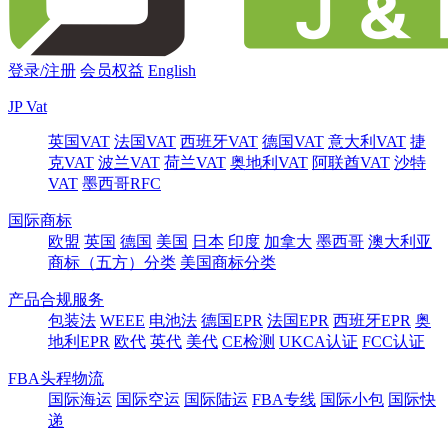
登录/注册
会员权益
English
JP Vat
英国VAT
法国VAT
西班牙VAT
德国VAT
意大利VAT
捷
克VAT
波兰VAT
荷兰VAT
奥地利VAT
阿联酋VAT
沙特
VAT
墨西哥RFC
国际商标
欧盟
英国
德国
美国
日本
印度
加拿大
墨西哥
澳大利亚
商标（五方）分类
美国商标分类
产品合规服务
包装法
WEEE
电池法
德国EPR
法国EPR
西班牙EPR
奥
地利EPR
欧代
英代
美代
CE检测
UKCA认证
FCC认证
FBA头程物流
国际海运
国际空运
国际陆运
FBA专线
国际小包
国际快
递