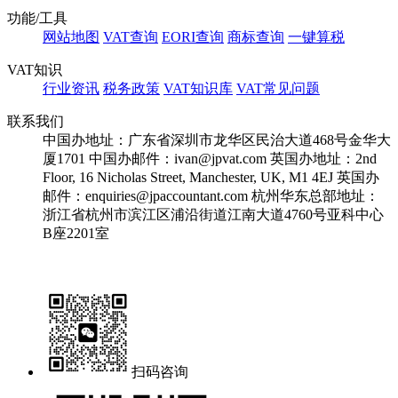
功能/工具
网站地图
VAT查询
EORI查询
商标查询
一键算税
VAT知识
行业资讯
税务政策
VAT知识库
VAT常见问题
联系我们
中国办地址：广东省深圳市龙华区民治大道468号金华大
厦1701
中国办邮件：ivan@jpvat.com
英国办地址：2nd
Floor, 16 Nicholas Street, Manchester, UK, M1 4EJ
英国办
邮件：enquiries@jpaccountant.com
杭州华东总部地址：
浙江省杭州市滨江区浦沿街道江南大道4760号亚科中心
B座2201室
扫码咨询