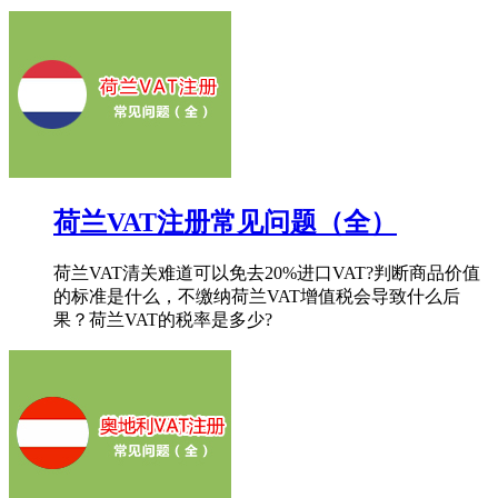
荷兰VAT注册常见问题（全）
荷兰VAT清关难道可以免去20%进口VAT?判断商品价值
的标准是什么，不缴纳荷兰VAT增值税会导致什么后
果？荷兰VAT的税率是多少?