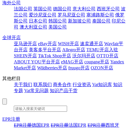
海外公司
法国公司
英国公司
德国公司
意大利公司
西班牙公司
波
兰公司
爱沙尼亚公司
罗马尼亚公司
塞浦路斯公司
俄罗
斯公司
日本公司
韩国公司
新加坡公司
泰国公司
印尼公
司
澳大利亚公司
美国公司
全球开店
亚马逊开店
eBay开店
WISH开店
速卖通开店
Wayfair平
台开店
美客多平台开店
Allegro开店
TEMU开店入驻
SHEIN开店
TikTok Shop开店
沃尔玛开店
OTTO开店
ABOUT YOU平台开店
eMAG开店
coupang开店
Yandex
Market开店
Wildberries开店
fruugo开店
OZON开店
其他栏目
关于我们
联系我们
商务合作
行业资讯
Vat知识库
知识
专题
Vat常见问题
知识产品干货
EPR注册
EPR注册
德国EPR
EPR注册
法国EPR
EPR注册
西班牙