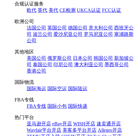
合规认证服务
欧代
英代
美代
CE检测
UKCA认证
FCC认证
欧洲公司
法国公司
英国公司
德国公司
意大利公司
西班牙公
司
波兰公司
爱沙尼亚公司
罗马尼亚公司
塞浦路斯
公司
其他地区
美国公司
俄罗斯公司
日本公司
韩国公司
新加坡公
司
泰国公司
印尼公司
澳大利亚公司
墨西哥公司
香港公司
国际物流
国际海运
国际空运
国际陆运
FBA专线
FBA专线
国际小包
国际快递
热门平台
亚马逊开店
eBay开店
WISH开店
速卖通开店
Wayfair平台开店
美客多平台开店
Allegro开店