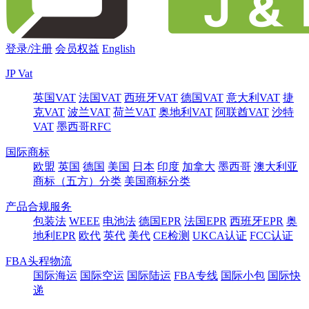
登录/注册
会员权益
English
JP Vat
英国VAT
法国VAT
西班牙VAT
德国VAT
意大利VAT
捷
克VAT
波兰VAT
荷兰VAT
奥地利VAT
阿联酋VAT
沙特
VAT
墨西哥RFC
国际商标
欧盟
英国
德国
美国
日本
印度
加拿大
墨西哥
澳大利亚
商标（五方）分类
美国商标分类
产品合规服务
包装法
WEEE
电池法
德国EPR
法国EPR
西班牙EPR
奥
地利EPR
欧代
英代
美代
CE检测
UKCA认证
FCC认证
FBA头程物流
国际海运
国际空运
国际陆运
FBA专线
国际小包
国际快
递