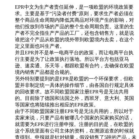
EPR中文为生产者责任延伸，是一项欧盟的环境政策要
求。主要是基于“污染者付费”原则，要求生产者必须在
整个商品生命周期内降低其商品对环境产生的影响，对
他们投放到市场的产品的整个生命周期负责。这里的生
产者不完全指生产产品的工厂，还包含销售方，就是说
谁把这个产品从欧盟的境外带到欧盟境内去卖，在这个
定义里面也叫生产者。
并且EPR并不是单一电商平台的政策，而让电商平台执
行主要是为了让政策执行落地。所以平台方包括亚马
逊、速卖通、乐天等，都跟欧盟有合约，去确保在欧盟
境内销售产品都是合规的。
另外特别要提到的是EPR是欧盟的一个环保要求，但欧
盟并非制定统一具体的操作细节，由各国自行规定具体
的回收要求。故不同欧盟国家注册EPR号是无法共用
的。目前除了德国和法国之外，西班牙、意大利、英国
等国家也将陆续推出相应的EPR政策。
由于不同欧盟国家注册EPR号是无法共用的，所以对于
卖家来说，只要产品有被哪几个国家的买家购买的话，
就需要为EPR进行注册申报。注册的目的是，在欧盟的
这个系统里面有公司主体的资料，在溯源追查的时候就
查得到。申报就是针对销量，假设销售了5吨的产品，未