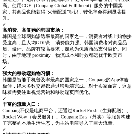
高。使用CGF（Coupang Global Fulfillment）服务的中国卖
家，其商品也能获得“火箭配送”标识，转化率会得到显著提
升。
✓
高消费、高复购的韩国市场：
韩国是全球网购渗透率最高的国家之一，消费者对线上购物接
受度高，且人均GDP高，消费能力强。韩国消费者对商品品
质、设计、品牌有较高要求，愿意为优质商品支付溢价。同
时，由于地理 proximity，物流成本和时效都远优于欧美市
场。
✓
强大的移动端购物习惯：
韩国是智能手机普及率最高的国家之一，Coupang的App体验
极佳，绝大多数交易都通过移动端完成。对于卖家而言，这意
味着需要注重视觉营销和移动端页面优化。
✓
丰富的流量入口：
Coupang不仅是电商平台，还通过Rocket Fresh（生鲜配送）、
Rocket Wow（会员服务）、Coupang Eats（外卖）等服务构建
了完整的本地生活生态，为主站电商导入了巨大流量。
✓