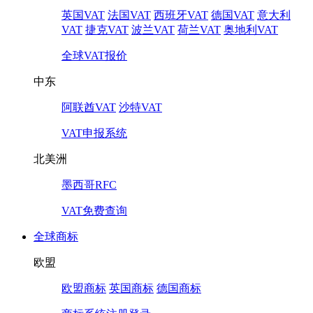
英国VAT
法国VAT
西班牙VAT
德国VAT
意大利
VAT
捷克VAT
波兰VAT
荷兰VAT
奥地利VAT
全球VAT报价
中东
阿联酋VAT
沙特VAT
VAT申报系统
北美洲
墨西哥RFC
VAT免费查询
全球商标
欧盟
欧盟商标
英国商标
德国商标