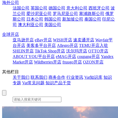
海外公司
法国公司
英国公司
德国公司
意大利公司
西班牙公司
波
兰公司
爱沙尼亚公司
罗马尼亚公司
塞浦路斯公司
俄罗
斯公司
日本公司
韩国公司
新加坡公司
泰国公司
印尼公
司
澳大利亚公司
美国公司
全球开店
亚马逊开店
eBay开店
WISH开店
速卖通开店
Wayfair平
台开店
美客多平台开店
Allegro开店
TEMU开店入驻
SHEIN开店
TikTok Shop开店
沃尔玛开店
OTTO开店
ABOUT YOU平台开店
eMAG开店
coupang开店
Yandex
Market开店
Wildberries开店
fruugo开店
OZON开店
其他栏目
关于我们
联系我们
商务合作
行业资讯
Vat知识库
知识
专题
Vat常见问题
知识产品干货