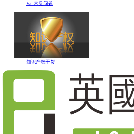
Vat 常见问题
知识产权干货