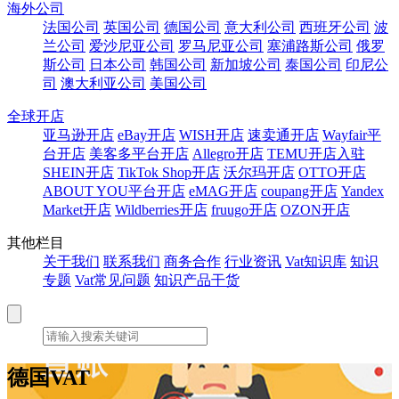
海外公司
法国公司
英国公司
德国公司
意大利公司
西班牙公司
波
兰公司
爱沙尼亚公司
罗马尼亚公司
塞浦路斯公司
俄罗
斯公司
日本公司
韩国公司
新加坡公司
泰国公司
印尼公
司
澳大利亚公司
美国公司
全球开店
亚马逊开店
eBay开店
WISH开店
速卖通开店
Wayfair平
台开店
美客多平台开店
Allegro开店
TEMU开店入驻
SHEIN开店
TikTok Shop开店
沃尔玛开店
OTTO开店
ABOUT YOU平台开店
eMAG开店
coupang开店
Yandex
Market开店
Wildberries开店
fruugo开店
OZON开店
其他栏目
关于我们
联系我们
商务合作
行业资讯
Vat知识库
知识
专题
Vat常见问题
知识产品干货
德国VAT