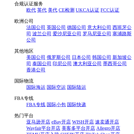
合规认证服务
欧代
英代
美代
CE检测
UKCA认证
FCC认证
欧洲公司
法国公司
英国公司
德国公司
意大利公司
西班牙公
司
波兰公司
爱沙尼亚公司
罗马尼亚公司
塞浦路斯
公司
其他地区
美国公司
俄罗斯公司
日本公司
韩国公司
新加坡公
司
泰国公司
印尼公司
澳大利亚公司
墨西哥公司
香港公司
国际物流
国际海运
国际空运
国际陆运
FBA专线
FBA专线
国际小包
国际快递
热门平台
亚马逊开店
eBay开店
WISH开店
速卖通开店
Wayfair平台开店
美客多平台开店
Allegro开店