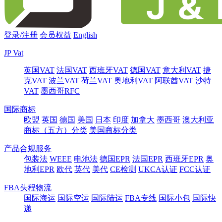
登录/注册
会员权益
English
JP Vat
英国VAT
法国VAT
西班牙VAT
德国VAT
意大利VAT
捷
克VAT
波兰VAT
荷兰VAT
奥地利VAT
阿联酋VAT
沙特
VAT
墨西哥RFC
国际商标
欧盟
英国
德国
美国
日本
印度
加拿大
墨西哥
澳大利亚
商标（五方）分类
美国商标分类
产品合规服务
包装法
WEEE
电池法
德国EPR
法国EPR
西班牙EPR
奥
地利EPR
欧代
英代
美代
CE检测
UKCA认证
FCC认证
FBA头程物流
国际海运
国际空运
国际陆运
FBA专线
国际小包
国际快
递