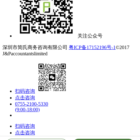
关注公众号
深圳市简氏商务咨询有限公司
粤ICP备17152196号-1
©2017
J&Paccountantslimited
扫码咨询
点击咨询
0755-2100-5330
(9:00-18:00)
扫码咨询
点击咨询
联系电话