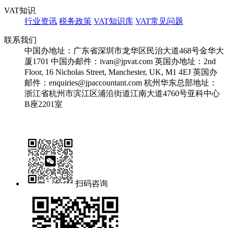
VAT知识
行业资讯
税务政策
VAT知识库
VAT常见问题
联系我们
中国办地址：广东省深圳市龙华区民治大道468号金华大
厦1701
中国办邮件：ivan@jpvat.com
英国办地址：2nd
Floor, 16 Nicholas Street, Manchester, UK, M1 4EJ
英国办
邮件：enquiries@jpaccountant.com
杭州华东总部地址：
浙江省杭州市滨江区浦沿街道江南大道4760号亚科中心
B座2201室
扫码咨询