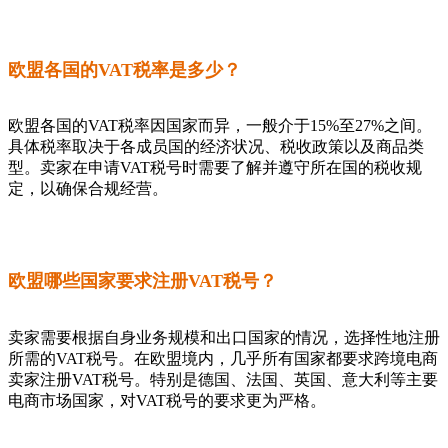
欧盟各国的VAT税率是多少？
欧盟各国的VAT税率因国家而异，一般介于15%至27%之间。
具体税率取决于各成员国的经济状况、税收政策以及商品类
型。卖家在申请VAT税号时需要了解并遵守所在国的税收规
定，以确保合规经营。
欧盟哪些国家要求注册VAT税号？
卖家需要根据自身业务规模和出口国家的情况，选择性地注册
所需的VAT税号。在欧盟境内，几乎所有国家都要求跨境电商
卖家注册VAT税号。特别是德国、法国、英国、意大利等主要
电商市场国家，对VAT税号的要求更为严格。