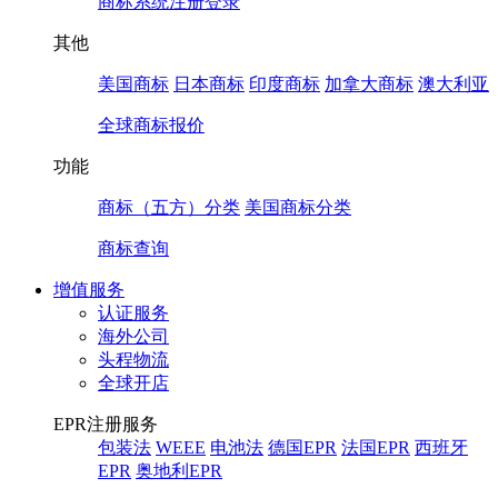
商标系统注册登录
其他
美国商标
日本商标
印度商标
加拿大商标
澳大利亚
全球商标报价
功能
商标（五方）分类
美国商标分类
商标查询
增值服务
认证服务
海外公司
头程物流
全球开店
EPR注册服务
包装法
WEEE
电池法
德国EPR
法国EPR
西班牙
EPR
奥地利EPR