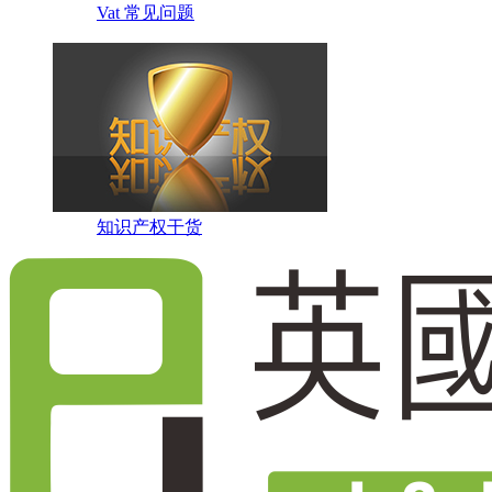
Vat 常见问题
知识产权干货