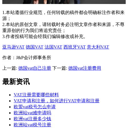
1.本站遵循行业规范，任何转载的稿件都会明确标注作者和来
源；
2.本站的原创文章，请转载时务必注明文章作者和来源，不尊
重原创的行为我们将追究责任；
3.作者投稿可能会经我们编辑修改或补充。
亚马逊VAT
德国VAT
法国VAT
西班牙VAT
意大利VAT
作者：J&P会计师事务所
上一篇:
德国vat自己注册
下一篇:
德国vat注册费用
最新资讯
VAT注册需要哪些材料
VAT申请和注册，如何进行VAT申请和注册
欧盟vat税号怎么申请
欧洲站vat难申请吗
欧洲vat注册多少钱
欧洲站vat税号注册