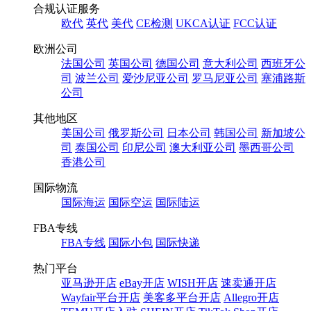
合规认证服务
欧代
英代
美代
CE检测
UKCA认证
FCC认证
欧洲公司
法国公司
英国公司
德国公司
意大利公司
西班牙公
司
波兰公司
爱沙尼亚公司
罗马尼亚公司
塞浦路斯
公司
其他地区
美国公司
俄罗斯公司
日本公司
韩国公司
新加坡公
司
泰国公司
印尼公司
澳大利亚公司
墨西哥公司
香港公司
国际物流
国际海运
国际空运
国际陆运
FBA专线
FBA专线
国际小包
国际快递
热门平台
亚马逊开店
eBay开店
WISH开店
速卖通开店
Wayfair平台开店
美客多平台开店
Allegro开店