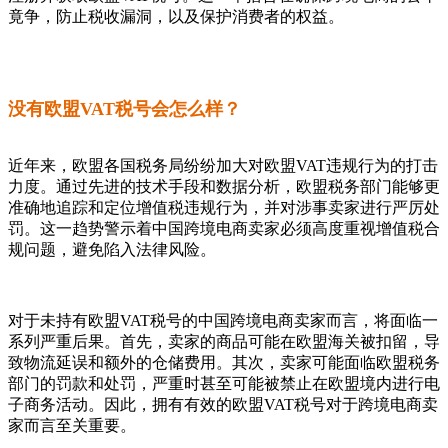
竟争，防止税收漏洞，以及保护消费者的权益。
没有欧盟VAT税号会怎么样？
近年来，欧盟各国税务局纷纷加大对欧盟VAT违规行为的打击
力度。通过先进的技术手段和数据分析，欧盟税务部门能够更
准确地追踪和定位增值税违规行为，并对涉事卖家进行严厉处
罚。这一趋势警示着中国跨境电商卖家必须高度重视增值税合
规问题，避免陷入法律风险。
对于未持有欧盟VAT税号的中国跨境电商卖家而言，将面临一
系列严重后果。首先，卖家的商品可能在欧盟海关被扣留，导
致物流延误和额外的仓储费用。其次，卖家可能面临欧盟税务
部门的罚款和处罚，严重时甚至可能被禁止在欧盟境内进行电
子商务活动。因此，拥有有效的欧盟VAT税号对于跨境电商卖
家而言至关重要。