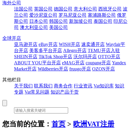
海外公司
法国公司
英国公司
德国公司
意大利公司
西班牙公司
波
兰公司
爱沙尼亚公司
罗马尼亚公司
塞浦路斯公司
俄罗
斯公司
日本公司
韩国公司
新加坡公司
泰国公司
印尼公
司
澳大利亚公司
美国公司
全球开店
亚马逊开店
eBay开店
WISH开店
速卖通开店
Wayfair平
台开店
美客多平台开店
Allegro开店
TEMU开店入驻
SHEIN开店
TikTok Shop开店
沃尔玛开店
OTTO开店
ABOUT YOU平台开店
eMAG开店
coupang开店
Yandex
Market开店
Wildberries开店
fruugo开店
OZON开店
其他栏目
关于我们
联系我们
商务合作
行业资讯
Vat知识库
知识
专题
Vat常见问题
知识产品干货
您当前的位置：
首页
>
欧洲VAT注册