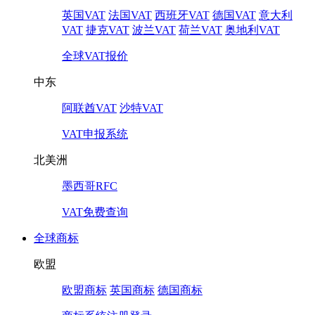
英国VAT
法国VAT
西班牙VAT
德国VAT
意大利
VAT
捷克VAT
波兰VAT
荷兰VAT
奥地利VAT
全球VAT报价
中东
阿联酋VAT
沙特VAT
VAT申报系统
北美洲
墨西哥RFC
VAT免费查询
全球商标
欧盟
欧盟商标
英国商标
德国商标