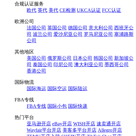
合规认证服务
欧代
英代
美代
CE检测
UKCA认证
FCC认证
欧洲公司
法国公司
英国公司
德国公司
意大利公司
西班牙公
司
波兰公司
爱沙尼亚公司
罗马尼亚公司
塞浦路斯
公司
其他地区
美国公司
俄罗斯公司
日本公司
韩国公司
新加坡公
司
泰国公司
印尼公司
澳大利亚公司
墨西哥公司
香港公司
国际物流
国际海运
国际空运
国际陆运
FBA专线
FBA专线
国际小包
国际快递
热门平台
亚马逊开店
eBay开店
WISH开店
速卖通开店
Wayfair平台开店
美客多平台开店
Allegro开店