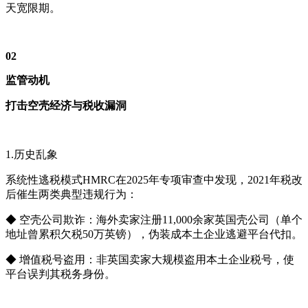
天宽限期。
02
监管动机
打击空壳经济与税收漏洞
1.历史乱象
系统性逃税模式HMRC在2025年专项审查中发现，2021年税改
后催生两类典型违规行为：
◆ 空壳公司欺诈：海外卖家注册11,000余家英国壳公司（单个
地址曾累积欠税50万英镑），伪装成本土企业逃避平台代扣。
◆ 增值税号盗用：非英国卖家大规模盗用本土企业税号，使
平台误判其税务身份。