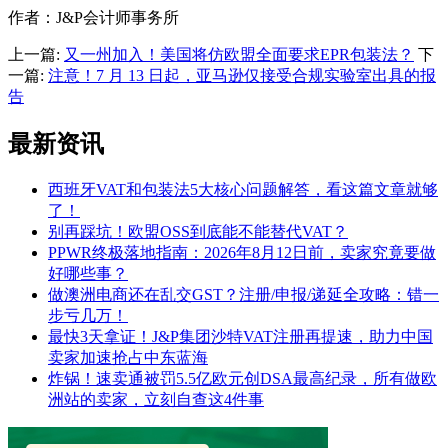
作者：J&P会计师事务所
上一篇:
又一州加入！美国将仿欧盟全面要求EPR包装法？
下
一篇:
注意！7 月 13 日起，亚马逊仅接受合规实验室出具的报
告
最新资讯
西班牙VAT和包装法5大核心问题解答，看这篇文章就够
了！
别再踩坑！欧盟OSS到底能不能替代VAT？
PPWR终极落地指南：2026年8月12日前，卖家究竟要做
好哪些事？
做澳洲电商还在乱交GST？注册/申报/递延全攻略：错一
步亏几万！
最快3天拿证！J&P集团沙特VAT注册再提速，助力中国
卖家加速抢占中东蓝海
炸锅！速卖通被罚5.5亿欧元创DSA最高纪录，所有做欧
洲站的卖家，立刻自查这4件事