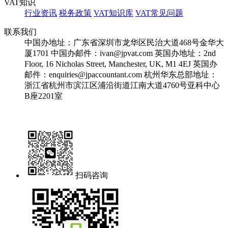
VAT知识
行业资讯
税务政策
VAT知识库
VAT常见问题
联系我们
中国办地址：广东省深圳市龙华区民治大道468号金华大
厦1701
中国办邮件：ivan@jpvat.com
英国办地址：2nd
Floor, 16 Nicholas Street, Manchester, UK, M1 4EJ
英国办
邮件：enquiries@jpaccountant.com
杭州华东总部地址：
浙江省杭州市滨江区浦沿街道江南大道4760号亚科中心
B座2201室
扫码咨询