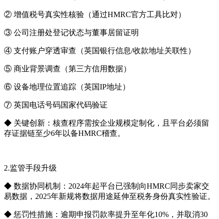
② 增值税号真实性核验（通过HMRC官方工具比对）
③ 公司注册处登记状态与董事居留证明
④ 支付账户穿透审查（英国银行信息/收款地址关联性）
⑤ 商业背景调查（第三方信用数据）
⑥ 设备地理位置追踪（英国IP地址）
⑦ 英国电话号码国家代码验证
◆ 关键创新：核查程序需按企业规模定制化，且平台必须留
存证据链至少6年以备HMRC稽查。
2.监管手段升级
◆ 数据协同机制：2024年起平台已强制向HMRC同步卖家交
易数据，2025年新规将数据用途延伸至税务身份真实性验证。
◆ 惩罚性措施：逾期申报罚款率提升至年化10%，并取消30