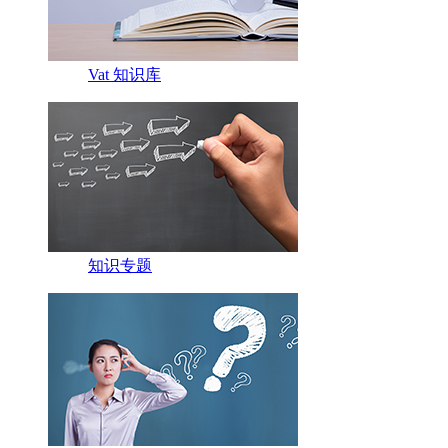
Vat 知识库
知识专题