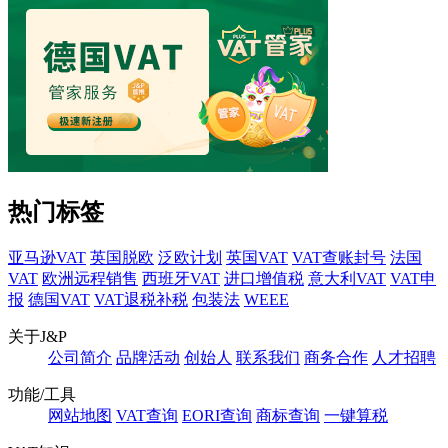
热门标签
亚马逊VAT
英国脱欧
泛欧计划
英国VAT
VAT查账封号
法国
VAT
欧洲远程销售
西班牙VAT
进口增值税
意大利VAT
VAT申
报
德国VAT
VAT退税补税
包装法
WEEE
关于J&P
公司简介
品牌活动
创始人
联系我们
商务合作
人才招聘
功能/工具
网站地图
VAT查询
EORI查询
商标查询
一键算税