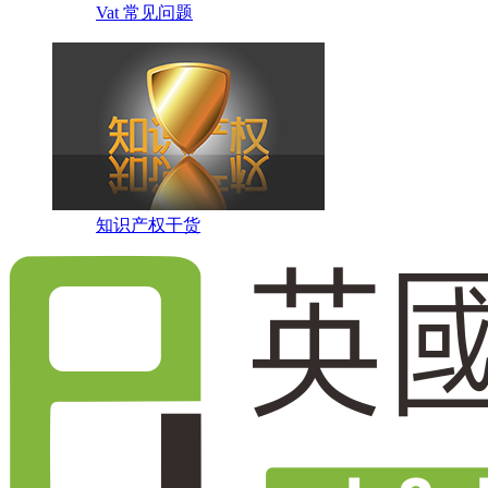
Vat 常见问题
知识产权干货