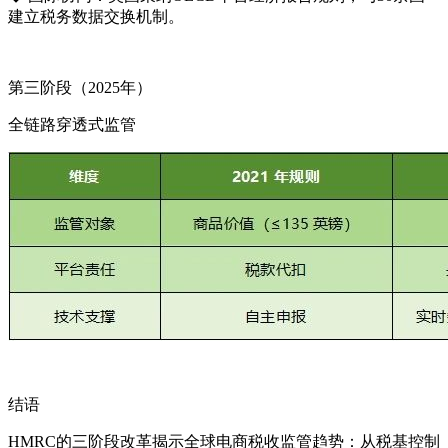
建立税务数据交换机制。
第三阶段（2025年）
全链路穿透式监管
结语
HMRC的三阶段改革揭示全球电商税收监管趋势：从税基控制