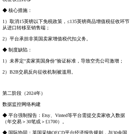
◆ 核心措施：
1）取消15英镑以下免税政策，≤135英镑商品增值税征收环节
从进口转移至销售端；
2）平台承担非英国卖家增值税代扣义务。
◆ 制度缺陷：
1）未界定“卖家英国身份”验证标准，导致空壳公司激增；
2）B2B交易反向征收机制被滥用。
第二阶段（2024年）
数据监控网络构建
◆ 平台强制报告：Etsy、Vinted等平台需提交卖家收入数据
（年交易＞30笔或＞£1700）。
◆ 国际协同：英国采纳OECD平台经济报告规则，与30余国