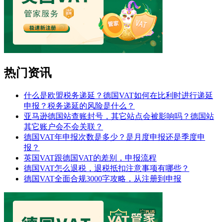
热门资讯
什么是欧盟税务递延？德国VAT如何在比利时进行递延
申报？税务递延的风险是什么？
亚马逊德国站查账封号，其它站点会被影响吗？德国站
其它账户会不会关联？
德国VAT年申报次数是多少？是月度申报还是季度申
报？
英国VAT跟德国VAT的差别，申报流程
德国VAT怎么退税，退税抵扣注意事项有哪些？
德国VAT全面合规3000字攻略，从注册到申报