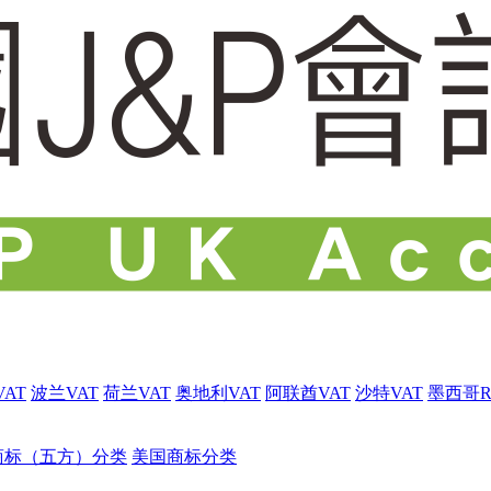
AT
波兰VAT
荷兰VAT
奥地利VAT
阿联酋VAT
沙特VAT
墨西哥R
商标（五方）分类
美国商标分类