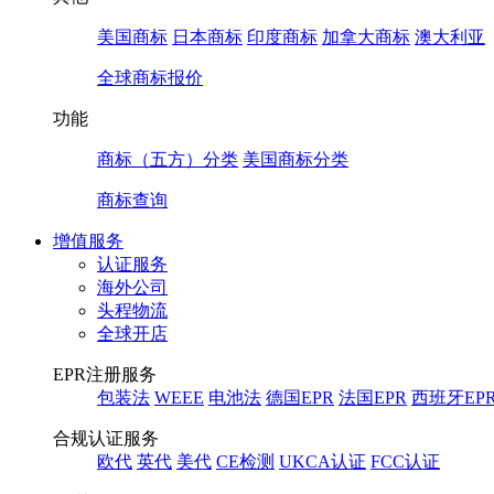
美国商标
日本商标
印度商标
加拿大商标
澳大利亚
全球商标报价
功能
商标（五方）分类
美国商标分类
商标查询
增值服务
认证服务
海外公司
头程物流
全球开店
EPR注册服务
包装法
WEEE
电池法
德国EPR
法国EPR
西班牙EP
合规认证服务
欧代
英代
美代
CE检测
UKCA认证
FCC认证