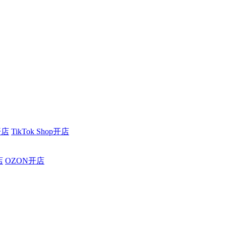
开店
TikTok Shop开店
店
OZON开店