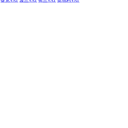
捷克VAT
波兰VAT
荷兰VAT
奥地利VAT