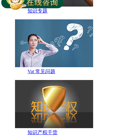
知识专题
Vat 常见问题
知识产权干货