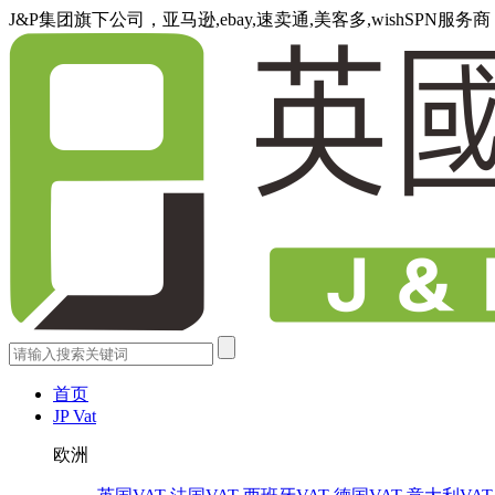
J&P集团旗下公司，亚马逊,ebay,速卖通,美客多,wishSPN服务商
首页
JP Vat
欧洲